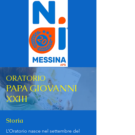
ORATORIO
PAPA GIOVANNI
XXIII
Storia
L’Oratorio nasce nel settembre del