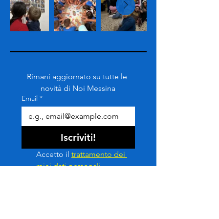
Rimani aggiornato su tutte le 
novità di Noi Messina
Email
*
Iscriviti!
Accetto il 
trattamento dei 
miei dati personali
, 
costituiti dal mio indirizzo 
mail, ai fini di invii di 
Newsletter con 
informazioni pubblicitarie.